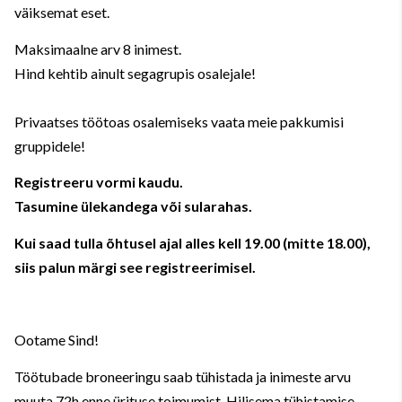
väiksemat eset.
Maksimaalne arv 8 inimest.
Hind kehtib ainult segagrupis osalejale!
Privaatses töötoas osalemiseks vaata meie pakkumisi
gruppidele!
Registreeru vormi kaudu.
Tasumine ülekandega või sularahas.
Kui saad tulla õhtusel ajal alles kell 19.00 (mitte 18.00),
siis palun märgi see registreerimisel.
Ootame Sind!
Töötubade broneeringu saab tühistada ja inimeste arvu
muuta 72h enne ürituse toimumist. Hilisema tühistamise