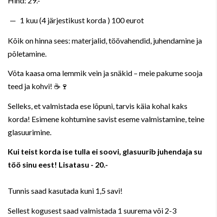
Hind: 29.-
1 kuu (4 järjestikust korda ) 100 eurot
Kõik on hinna sees: materjalid, töövahendid, juhendamine ja
põletamine.
Võta kaasa oma lemmik vein ja snäkid – meie pakume sooja
teed ja kohvi! ☕🍷
Selleks, et valmistada ese lõpuni, tarvis käia kohal kaks
korda! Esimene kohtumine savist eseme valmistamine, teine
glasuurimine.
Kui teist korda ise tulla ei soovi, glasuurib juhendaja su
töö sinu eest! Lisatasu - 20.-
Tunnis saad kasutada kuni 1,5 savi!
Sellest kogusest saad valmistada 1 suurema või 2-3