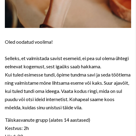
Oled oodatud voolima!
Selleks, et valmistada savist esemeid, ei pea sul olema ühtegi
eelnevat kogemust, sest igaüks saab hakkama.
Kui tuled esimesse tundi, õpime tundma savi ja seda töötlema
ning valmistame mõne lihtsama eseme või kaks. Suur ajavõit,
kui tuled tundi oma ideega. Vaata kodus ringi, mida on sul
puudu või otsi ideid internetist. Kohapeal saame koos
mõelda, kuidas sinu unistusi täide viia.
Täiskasvanute grupp (alates 14 aastased)
Kestvus: 2h