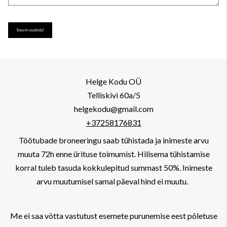
Helge Kodu OÜ
Telliskivi 60a/5
helgekodu@gmail.com
+37258176831
Töötubade broneeringu saab tühistada ja inimeste arvu
muuta 72h enne ürituse toimumist. Hilisema tühistamise
korral tuleb tasuda kokkulepitud summast 50%. Inimeste
arvu muutumisel samal päeval hind ei muutu.
Me ei saa võtta vastutust esemete purunemise eest põletuse