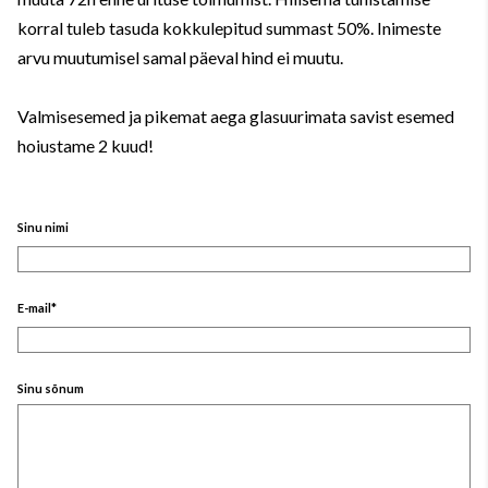
korral tuleb tasuda kokkulepitud summast 50%. Inimeste
arvu muutumisel samal päeval hind ei muutu.
Valmisesemed ja pikemat aega glasuurimata savist esemed
hoiustame 2 kuud!
Sinu nimi
E-mail
Sinu sõnum