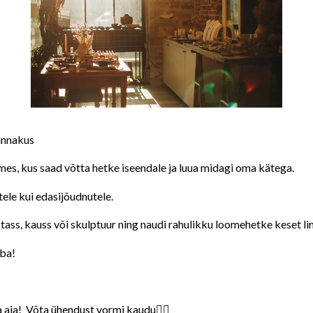
innakus
es, kus saad võtta hetke iseendale ja luua midagi oma kätega.
ele kui edasijõudnutele.
tass, kauss või skulptuur ning naudi rahulikku loomehetke keset li
uba!
a aja! Võta ühendust vormi kaudu👇🏼