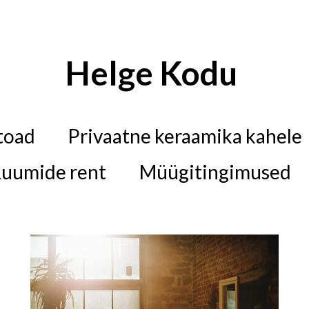
Helge Kodu
toad
Privaatne keraamika kahele
uumide rent
Müügitingimused