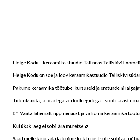
Helge Kodu – keraamika stuudio Tallinnas Telliskivi Loomel
Helge Kodu on soe ja loov keraamikastuudio Telliskivi südam
Pakume keraamika töötube, kursuseid ja eratunde nii algajat
Tule üksinda, sõpradega või kolleegidega – vooli savist oma 
👉 Vaata lähemalt rippmenüüst ja vali oma keraamika tööt
Kui ükski aeg ei sobi, ära muretse 🌿
Saad meile kirjutada ja lepime kokku just sulle sobiva tööto