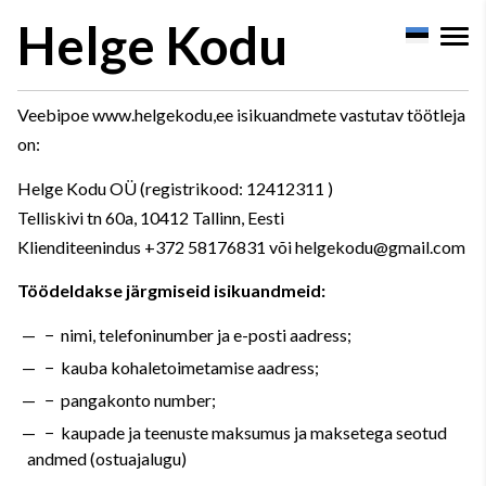
Helge Kodu
Veebipoe www.helgekodu,ee isikuandmete vastutav töötleja
on:
Helge Kodu OÜ (registrikood: 12412311 )
Telliskivi tn 60a, 10412 Tallinn, Eesti
Klienditeenindus +372 58176831 või helgekodu@gmail.com
Töödeldakse järgmiseid isikuandmeid:
− nimi, telefoninumber ja e-posti aadress;
− kauba kohaletoimetamise aadress;
− pangakonto number;
− kaupade ja teenuste maksumus ja maksetega seotud
andmed (ostuajalugu)