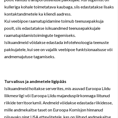
kulleriga kohale toimetatava kaubaga, siis edastatakse lisaks
kontaktandmetele ka kliendi aadress.
Kui veebipoe raamatupidamine toimub teenusepakkuja
poolt, siis edastatakse isikuandmed teenusepakkujale
raamatupidamistoimingute tegemiseks.
Isikuandmeid võidakse edastada infotehnoloogia teenuste
pakkujatele, kui see on vajalik veebipoe funktsionaalsuse või
andmemajutuse tagamiseks.
Turvalisus ja andmetele ligipääs
Isikuandmeid hoitakse serverites, mis asuvad Euroopa Liidu
liikmesriigi või Euroopa Liidu majanduspiirkonnaga liitunud
riikide territooriumil. Andmeid võidakse edastada riikidesse,
mille andmekaitse taset on Euroopa Komisjon hinnanud
piisavaks ning USA ettevõtetele, kes on liitund andmekaitse