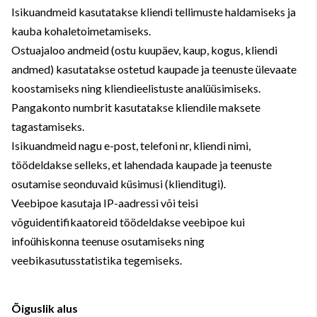
Isikuandmeid kasutatakse kliendi tellimuste haldamiseks ja
kauba kohaletoimetamiseks.
Ostuajaloo andmeid (ostu kuupäev, kaup, kogus, kliendi
andmed) kasutatakse ostetud kaupade ja teenuste ülevaate
koostamiseks ning kliendieelistuste analüüsimiseks.
Pangakonto numbrit kasutatakse kliendile maksete
tagastamiseks.
Isikuandmeid nagu e-post, telefoni nr, kliendi nimi,
töödeldakse selleks, et lahendada kaupade ja teenuste
osutamise seonduvaid küsimusi (klienditugi).
Veebipoe kasutaja IP-aadressi või teisi
võguidentifikaatoreid töödeldakse veebipoe kui
infoühiskonna teenuse osutamiseks ning
veebikasutusstatistika tegemiseks.
Õiguslik alus