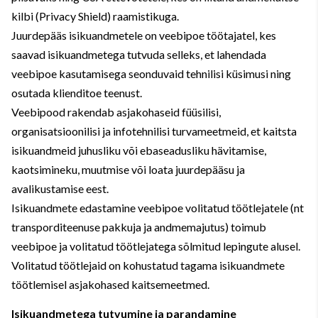
kilbi (Privacy Shield) raamistikuga.
Juurdepääs isikuandmetele on veebipoe töötajatel, kes
saavad isikuandmetega tutvuda selleks, et lahendada
veebipoe kasutamisega seonduvaid tehnilisi küsimusi ning
osutada klienditoe teenust.
Veebipood rakendab asjakohaseid füüsilisi,
organisatsioonilisi ja infotehnilisi turvameetmeid, et kaitsta
isikuandmeid juhusliku või ebaseadusliku hävitamise,
kaotsimineku, muutmise või loata juurdepääsu ja
avalikustamise eest.
Isikuandmete edastamine veebipoe volitatud töötlejatele (nt
transporditeenuse pakkuja ja andmemajutus) toimub
veebipoe ja volitatud töötlejatega sõlmitud lepingute alusel.
Volitatud töötlejaid on kohustatud tagama isikuandmete
töötlemisel asjakohased kaitsemeetmed.
Isikuandmetega tutvumine ja parandamine