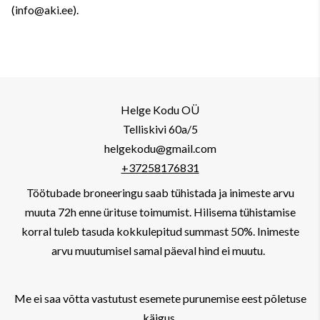
(info@aki.ee).
Helge Kodu OÜ
Telliskivi 60a/5
helgekodu@gmail.com
+37258176831
Töötubade broneeringu saab tühistada ja inimeste arvu
muuta 72h enne ürituse toimumist. Hilisema tühistamise
korral tuleb tasuda kokkulepitud summast 50%. Inimeste
arvu muutumisel samal päeval hind ei muutu.
Me ei saa võtta vastutust esemete purunemise eest põletuse
käigus.