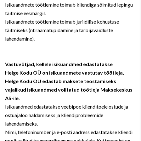
Isikuandmete töötlemine toimub kliendiga sõlmitud lepingu
täitmise eesmärgil.
Isikuandmete töötlemine toimub juriidilise kohustuse
täitmiseks (nt raamatupidamine ja tarbijavaidluste
lahendamine).
Vastuvõtjad, kellele isikuandmed edastatakse
Helge Kodu OÜ on isikuandmete vastutav töötleja,
Helge Kodu OÜ edastab maksete teostamiseks
vajalikud isikuandmed volitatud töötleja Maksekeskus
AS-ile.
Isikuandmed edastatakse veebipoe klienditoele ostude ja
ostuajaloo haldamiseks ja kliendiprobleemide
lahendamiseks.
Nimi, telefoninumber ja e-posti aadress edastatakse kliendi
poolt valitud transporditeenuse pakkujale. Kui tegemist on