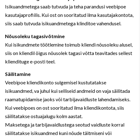
Isikuandmetega saab tutvuda ja teha parandusi veebipoe
kasutajaprofiilis. Kui ost on sooritatud ilma kasutajakontota,
siis saab tutvuda isikuandmetega klinditoe vahendusel.
Nõusoleku tagasivõtmine
Kui isikundmete töötlemine toimub kliendi nõusoleku alusel,
siis on kliendil õigus nõusolek tagasi võtta teavitades sellest
kliendituge e-posti teel.
Säilitamine
Veebipoe kliendikonto sulgemisel kustutatakse
isikuandmed, va juhul kui selliseid andmeid on vaja säilitada
raamatupidamise jaoks või tarbijavaidluste lahendamiseks.
Kui veebipoes on ost sooritatud ilma kliendikontota, siis
säilitatakse ostuajalugu kolm aastat.
Maksetega ja tarbijavaidlustega seotud vaidluste korral
säilitatakse isikuandmed kuni nõude täitmiseni või