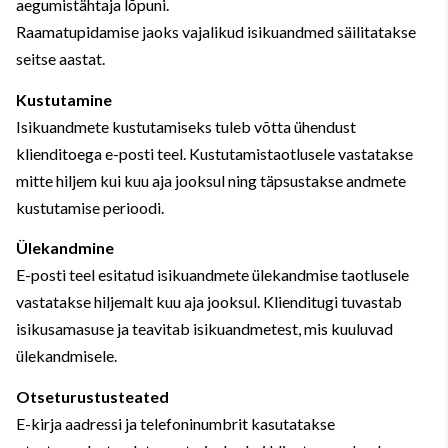
aegumistähtaja lõpuni.
Raamatupidamise jaoks vajalikud isikuandmed säilitatakse
seitse aastat.
Kustutamine
Isikuandmete kustutamiseks tuleb võtta ühendust
klienditoega e-posti teel. Kustutamistaotlusele vastatakse
mitte hiljem kui kuu aja jooksul ning täpsustakse andmete
kustutamise perioodi.
Ülekandmine
E-posti teel esitatud isikuandmete ülekandmise taotlusele
vastatakse hiljemalt kuu aja jooksul. Klienditugi tuvastab
isikusamasuse ja teavitab isikuandmetest, mis kuuluvad
ülekandmisele.
Otseturustusteated
E-kirja aadressi ja telefoninumbrit kasutatakse