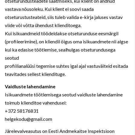
otseturundusteadete saatmiseks, kui klient on andnud
vastava nõusoleku. Kui klient ei soovi saada
otseturustusteateid, siis tuleb valida e-kirja jaluses vastav
viide või võtta ühendust klienditoega.
Kui isikuandmeid töödeldakse otseturunduse eesmärgil
(profileerimine), on kliendil õigus oma isikuandmete nii algse
kui ka edasise töötlemise, sealhulgas otseturundusega
seotud
profiilianalüüsi tegemise suhtes igal ajal vastuväiteid esitada
teavitades sellest kliendituge.
Vaidluste lahendamine
Isikuandmete töötlemisega seotud vaidluste lahendamine
toimub klienditoe vahendusel:
+372 58176831
helgekodu@gmail.com
Järelevalveasutus on Eesti Andmekaitse Inspektsioon