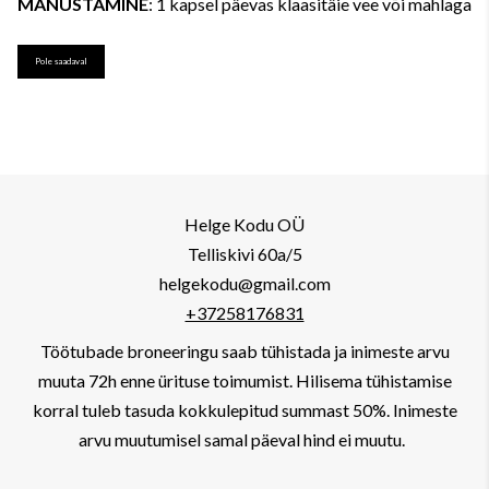
MANUSTAMINE
: 1 kapsel päevas klaasitäie vee või mahlaga
Pole saadaval
Helge Kodu OÜ
Telliskivi 60a/5
helgekodu@gmail.com
+37258176831
Töötubade broneeringu saab tühistada ja inimeste arvu
muuta 72h enne ürituse toimumist. Hilisema tühistamise
korral tuleb tasuda kokkulepitud summast 50%. Inimeste
arvu muutumisel samal päeval hind ei muutu.