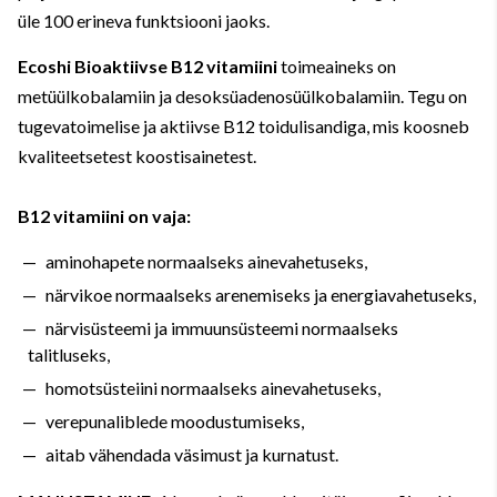
üle 100 erineva funktsiooni jaoks.
Ecoshi Bioaktiivse B12 vitamiini
toimeaineks on
metüülkobalamiin ja desoksüadenosüülkobalamiin. Tegu on
tugevatoimelise ja aktiivse B12 toidulisandiga, mis koosneb
kvaliteetsetest koostisainetest.
B12 vitamiini on vaja:
aminohapete normaalseks ainevahetuseks,
närvikoe normaalseks arenemiseks ja energiavahetuseks,
närvisüsteemi ja immuunsüsteemi normaalseks
talitluseks,
homotsüsteiini normaalseks ainevahetuseks,
verepunaliblede moodustumiseks,
aitab vähendada väsimust ja kurnatust.