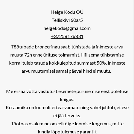
Helge Kodu OÜ
Telliskivi 60a/5
helgekodu@gmail.com
+37258176831
Töötubade broneeringu saab tühistada ja inimeste arvu
muuta 72h enne ürituse toimumist. Hilisema tühistamise
korral tuleb tasuda kokkulepitud summast 50%. Inimeste
arvu muutumisel samal päeval hind ei muutu.
Me ei saa võtta vastutust esemete purunemise eest põletuse
käigus.
Keraamika on loomult ettearvamatu ning vahel juhtub, et ese
ei jää terveks.
Töötoas osalemine on eelkõige loomise kogemus, mitte
kindla lõpptulemuse garantii.