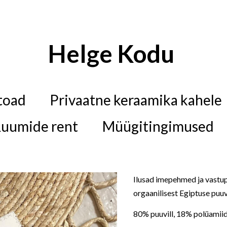
Helge Kodu
toad
Privaatne keraamika kahele
uumide rent
Müügitingimused
Ilusad imepehmed ja vastu
orgaanilisest Egiptuse puuvi
80% puuvill, 18% polüamiid