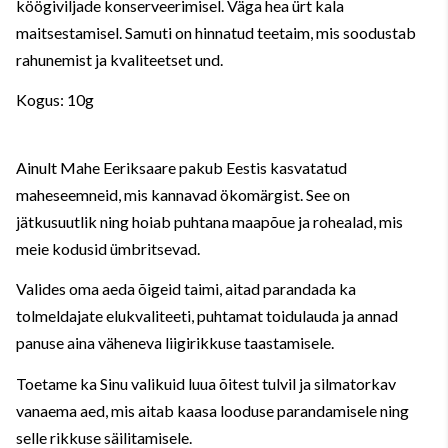
köögiviljade konserveerimisel. Väga hea ürt kala
maitsestamisel. Samuti on hinnatud teetaim, mis soodustab
rahunemist ja kvaliteetset und.
Kogus: 10g
Ainult Mahe Eeriksaare pakub Eestis kasvatatud
maheseemneid, mis kannavad ökomärgist. See on
jätkusuutlik ning hoiab puhtana maapõue ja rohealad, mis
meie kodusid ümbritsevad.
Valides oma aeda õigeid taimi, aitad parandada ka
tolmeldajate elukvaliteeti, puhtamat toidulauda ja annad
panuse aina väheneva liigirikkuse taastamisele.
Toetame ka Sinu valikuid luua õitest tulvil ja silmatorkav
vanaema aed, mis aitab kaasa looduse parandamisele ning
selle rikkuse säilitamisele.