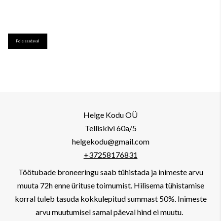
Pole saadaval
Helge Kodu OÜ
Telliskivi 60a/5
helgekodu@gmail.com
+37258176831
Töötubade broneeringu saab tühistada ja inimeste arvu
muuta 72h enne ürituse toimumist. Hilisema tühistamise
korral tuleb tasuda kokkulepitud summast 50%. Inimeste
arvu muutumisel samal päeval hind ei muutu.