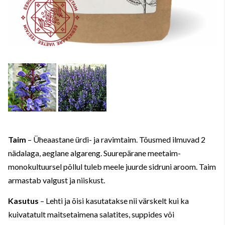
Taim
– Üheaastane ürdi- ja ravimtaim. Tõusmed ilmuvad 2
nädalaga, aeglane algareng. Suurepärane meetaim-
monokultuursel põllul tuleb meele juurde sidruni aroom. Taim
armastab valgust ja niiskust.
Kasutus
– Lehti ja õisi kasutatakse nii värskelt kui ka
kuivatatult maitsetaimena salatites, suppides või