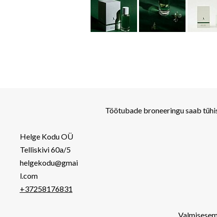
Töötubade broneeringu saab tühis
Helge Kodu OÜ
Telliskivi 60a/5
helgekodu@gmai
l.com
+37258176831
Valmiseseme