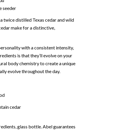
puu
e seeder
 twice distilled Texas cedar and wild
edar make for a distinctive,
ersonality with a consistent intensity,
redients is that they’ll evolve on your
ural body chemistry to create a unique
ually evolve throughout the day.
ood
ntain cedar
edients, glass bottle. Abel guarantees