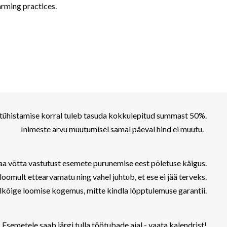
arming practices.
 tühistamise korral tuleb tasuda kokkulepitud summast 50%.
Inimeste arvu muutumisel samal päeval hind ei muutu.
aa võtta vastutust esemete purunemise eest põletuse käigus.
oomult ettearvamatu ning vahel juhtub, et ese ei jää terveks.
kõige loomise kogemus, mitte kindla lõpptulemuse garantii.
emetele saab järgi tulla töötubade ajal - vaata kalendrist!