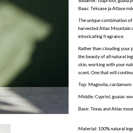
Südamik: tsüpriool, guaia 
Baas: Teksase ja Atlase mä
The unique combination of a
harvested Atlas Mountain c
intoxicating fragrance.
Rather than clouding your p
the beauty of all natural ing
skin, working with your nat
scent. One that will contin
Top: Magnolia, cardamom
Middle: Cypriol, guaiac w
Base: Texas and Atlas mou
Material: 100% natural ingr