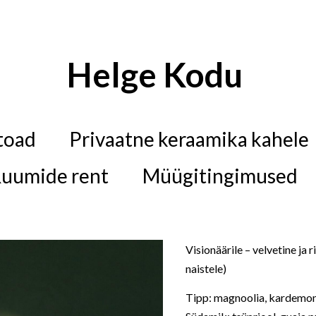
Helge Kodu
toad
Privaatne keraamika kahele
uumide rent
Müügitingimused
Visionäärile – velvetine ja 
naistele)
Tipp: magnoolia, kardemo