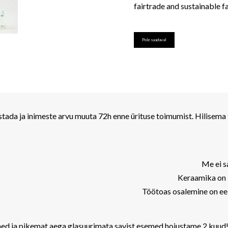
fairtrade and sustainable f
Pole saadaval
tada ja inimeste arvu muuta 72h enne ürituse toimumist. Hilisema
Me ei s
Keraamika on l
Töötoas osalemine on eel
d ja pikemat aega glasuurimata savist esemed hoiustame 2 kuud! Es