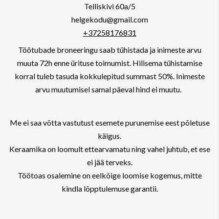
Telliskivi 60a/5
helgekodu@gmail.com
+37258176831
Töötubade broneeringu saab tühistada ja inimeste arvu
muuta 72h enne ürituse toimumist. Hilisema tühistamise
korral tuleb tasuda kokkulepitud summast 50%. Inimeste
arvu muutumisel samal päeval hind ei muutu.
Me ei saa võtta vastutust esemete purunemise eest põletuse
käigus.
Keraamika on loomult ettearvamatu ning vahel juhtub, et ese
ei jää terveks.
Töötoas osalemine on eelkõige loomise kogemus, mitte
kindla lõpptulemuse garantii.