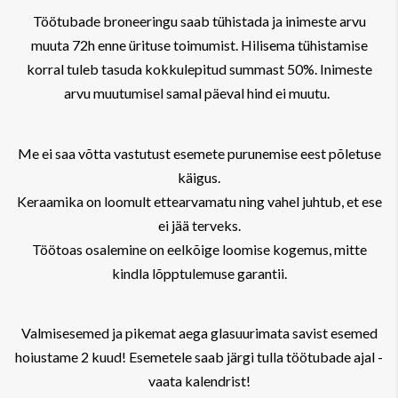
Töötubade broneeringu saab tühistada ja inimeste arvu
muuta 72h enne ürituse toimumist. Hilisema tühistamise
korral tuleb tasuda kokkulepitud summast 50%. Inimeste
arvu muutumisel samal päeval hind ei muutu.
Me ei saa võtta vastutust esemete purunemise eest põletuse
käigus.
Keraamika on loomult ettearvamatu ning vahel juhtub, et ese
ei jää terveks.
Töötoas osalemine on eelkõige loomise kogemus, mitte
kindla lõpptulemuse garantii.
Valmisesemed ja pikemat aega glasuurimata savist esemed
hoiustame 2 kuud! Esemetele saab järgi tulla töötubade ajal -
vaata kalendrist!