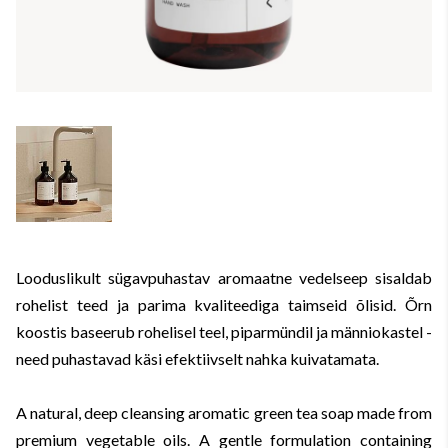
Looduslikult sügavpuhastav aromaatne vedelseep sisaldab
rohelist teed ja parima kvaliteediga taimseid õlisid. Õrn
koostis baseerub rohelisel teel, piparmündil ja männiokastel -
need puhastavad käsi efektiivselt nahka kuivatamata.
A natural, deep cleansing aromatic green tea soap made from
premium vegetable oils. A gentle formulation containing