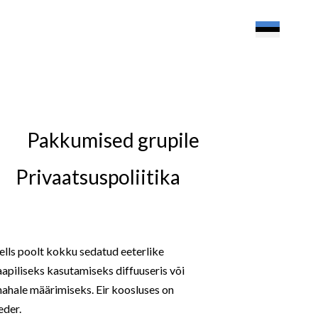
Pakkumised grupile
Privaatsuspoliitika
ells poolt kokku sedatud eeterlike
apiliseks kasutamiseks diffuuseris või
nahale määrimiseks. Eir koosluses on
eder.