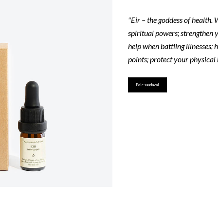
"Eir – the goddess of health.
spiritual powers; strengthen
help when battling illnesses;
points; protect your physical 
Pole saadaval