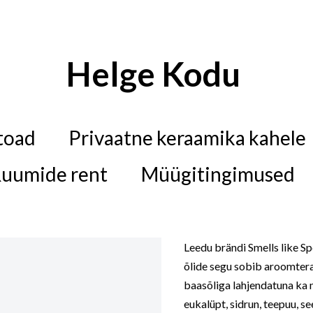
Helge Kodu
toad
Privaatne keraamika kahele
uumide rent
Müügitingimused
Leedu brändi Smells like Sp
õlide segu sobib aroomtera
baasõliga lahjendatuna ka 
eukalüpt, sidrun, teepuu, se