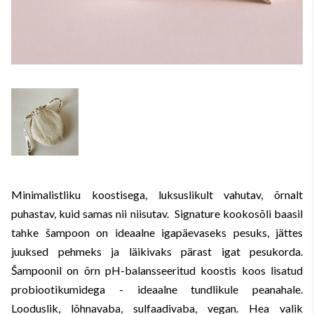
Minimalistliku koostisega, luksuslikult vahutav, õrnalt
puhastav, kuid samas nii niisutav. Signature kookosõli baasil
tahke šampoon on ideaalne igapäevaseks pesuks, jättes
juuksed pehmeks ja läikivaks pärast igat pesukorda.
Šampoonil on õrn pH-balansseeritud koostis koos lisatud
probiootikumidega - ideaalne tundlikule peanahale.
Looduslik, lõhnavaba, sulfaadivaba, vegan. Hea valik