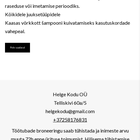
raseduse või imetamise perioodiks.
Kõikidele juuksetüüpidele
Kaasas võrkkott šampooni kuivatamiseks kasutuskordade
vahepeal.
Pole saadaval
Helge Kodu OÜ
Telliskivi 60a/5
helgekodu@gmail.com
+37258176831
Töötubade broneeringu saab tühistada ja inimeste arvu
muuta 72h enne ürituse toimumist. Hilisema tühistamise