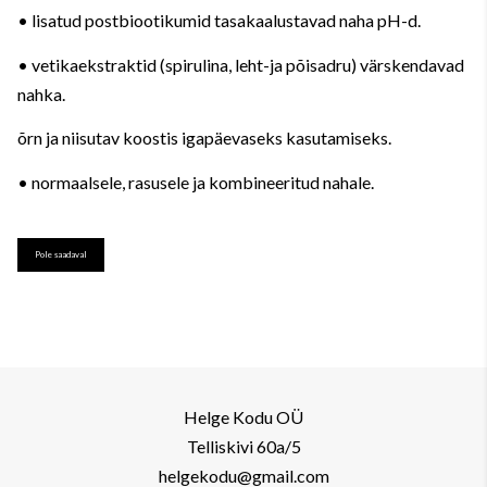
• lisatud postbiootikumid tasakaalustavad naha pH-d.
• vetikaekstraktid (spirulina, leht-ja põisadru) värskendavad
nahka.
õrn ja niisutav koostis igapäevaseks kasutamiseks.
• normaalsele, rasusele ja kombineeritud nahale.
Pole saadaval
Helge Kodu OÜ
Telliskivi 60a/5
helgekodu@gmail.com