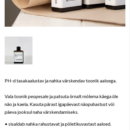
PH-d tasakaalustav ja nahka värskendav toonik aaloega.
Vala toonik peopesale ja patsuta õrnalt mõlema käega üle
näo ja kaela. Kasuta pärast igapäevast näopuhastust või
päeva jooksul naha värskendamiseks.
• sisaldab nahka rahustavat ja põletikuvastast aaloed.