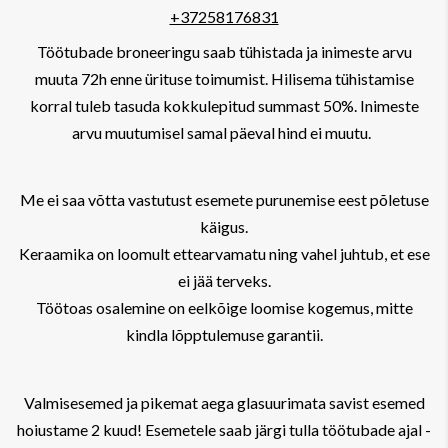
+37258176831
Töötubade broneeringu saab tühistada ja inimeste arvu
muuta 72h enne ürituse toimumist. Hilisema tühistamise
korral tuleb tasuda kokkulepitud summast 50%. Inimeste
arvu muutumisel samal päeval hind ei muutu.
Me ei saa võtta vastutust esemete purunemise eest põletuse
käigus.
Keraamika on loomult ettearvamatu ning vahel juhtub, et ese
ei jää terveks.
Töötoas osalemine on eelkõige loomise kogemus, mitte
kindla lõpptulemuse garantii.
Valmisesemed ja pikemat aega glasuurimata savist esemed
hoiustame 2 kuud! Esemetele saab järgi tulla töötubade ajal -