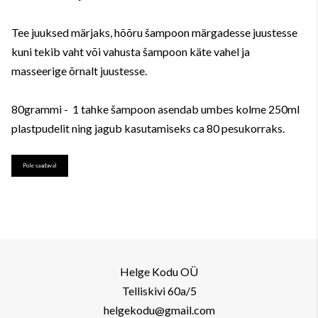
Tee juuksed märjaks, hõõru šampoon märgadesse juustesse
kuni tekib vaht või vahusta šampoon käte vahel ja
masseerige õrnalt juustesse.
80grammi - 1 tahke šampoon asendab umbes kolme 250ml
plastpudelit ning jagub kasutamiseks ca 80 pesukorraks.
Pole saadaval
Helge Kodu OÜ
Telliskivi 60a/5
helgekodu@gmail.com