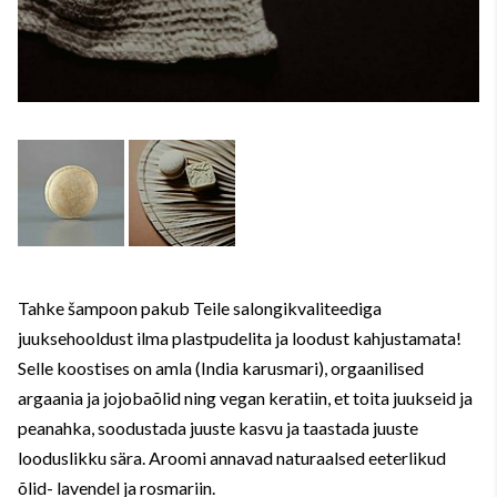
Tahke šampoon pakub Teile salongikvaliteediga
juuksehooldust ilma plastpudelita ja loodust kahjustamata!
Selle koostises on amla (India karusmari), orgaanilised
argaania ja jojobaõlid ning vegan keratiin, et toita juukseid ja
peanahka, soodustada juuste kasvu ja taastada juuste
looduslikku sära. Aroomi annavad naturaalsed eeterlikud
õlid- lavendel ja rosmariin.