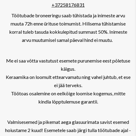
+37258176831
Töötubade broneeringu saab tühistada ja inimeste arvu
muuta 72h enne ürituse toimumist. Hilisema tühistamise
korral tuleb tasuda kokkulepitud summast 50%. Inimeste
arvu muutumisel samal päeval hind ei muutu.
Me ei saa võtta vastutust esemete purunemise eest põletuse
käigus.
Keraamika on loomult ettearvamatu ning vahel juhtub, et ese
ei jää terveks.
Töötoas osalemine on eelkõige loomise kogemus, mitte
kindla lõpptulemuse garantii.
Valmisesemed ja pikemat aega glasuurimata savist esemed
hoiustame 2 kuud! Esemetele saab järgi tulla töötubade ajal -