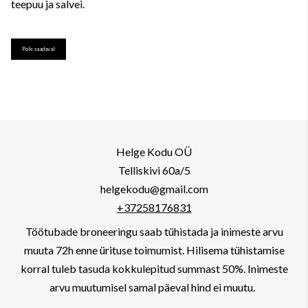
teepuu ja salvei.
Pole saadaval
Helge Kodu OÜ
Telliskivi 60a/5
helgekodu@gmail.com
+37258176831
Töötubade broneeringu saab tühistada ja inimeste arvu
muuta 72h enne ürituse toimumist. Hilisema tühistamise
korral tuleb tasuda kokkulepitud summast 50%. Inimeste
arvu muutumisel samal päeval hind ei muutu.