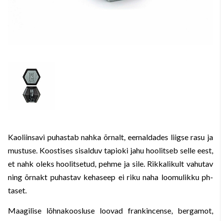
Kaoliinsavi puhastab nahka õrnalt, eemaldades liigse rasu ja
mustuse. Koostises sisalduv tapioki jahu hoolitseb selle eest,
et nahk oleks hoolitsetud, pehme ja sile. Rikkalikult vahutav
ning õrnakt puhastav kehaseep ei riku naha loomulikku ph-
taset.
Maagilise lõhnakoosluse loovad frankincense, bergamot,