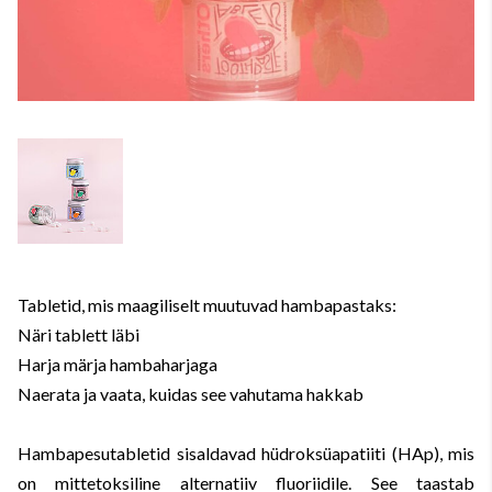
Tabletid, mis maagiliselt muutuvad hambapastaks:
Näri tablett läbi
Harja märja hambaharjaga
Naerata ja vaata, kuidas see vahutama hakkab
Hambapesutabletid sisaldavad hüdroksüapatiiti (HAp), mis
on mittetoksiline alternatiiv fluoriidile. See taastab