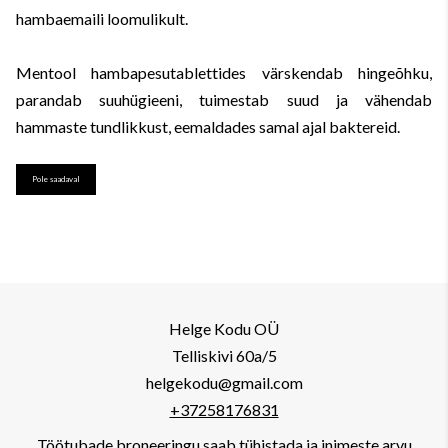
hambaemaili loomulikult.
Mentool hambapesutablettides värskendab hingeõhku,
parandab suuhügieeni, tuimestab suud ja vähendab
hammaste tundlikkust, eemaldades samal ajal baktereid.
Pole saadaval
Helge Kodu OÜ
Telliskivi 60a/5
helgekodu@gmail.com
+37258176831
Töötubade broneeringu saab tühistada ja inimeste arvu