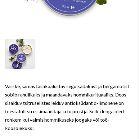
Värske, samas tasakaalustav segu kadakast ja bergamotist
sobib rahulikuks ja maandavaks hommikurituaaliks. Deos
sisalduv tsitruselistes leiduv antioksüdant d-limonene on
tõestatult stressimaandaja ja tujutõstja. Selle deoga oled
rohkem kui valmis hommikuseks joogaks või töö-
koosolekuks!