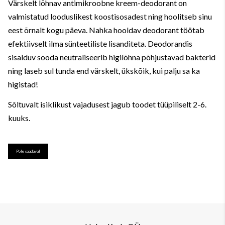
Värskelt lõhnav antimikroobne kreem-deodorant on
valmistatud looduslikest koostisosadest ning hoolitseb sinu
eest õrnalt kogu päeva. Nahka hooldav deodorant töötab
efektiivselt ilma sünteetiliste lisanditeta. Deodorandis
sisalduv sooda neutraliseerib higilõhna põhjustavad bakterid
ning laseb sul tunda end värskelt, ükskõik, kui palju sa ka
higistad!
Sõltuvalt isiklikust vajadusest jagub toodet tüüpiliselt 2-6.
kuuks.
Pole saadaval