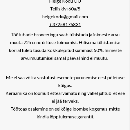
Helge Kodu OÜ
Telliskivi 60a/5
helgekodu@gmail.com
+37258176831
Töötubade broneeringu saab tühistada ja inimeste arvu
muuta 72h enne ürituse toimumist. Hilisema tühistamise
korral tuleb tasuda kokkulepitud summast 50%. Inimeste
arvu muutumisel samal päeval hind ei muutu.
Me ei saa võtta vastutust esemete purunemise eest põletuse
käigus.
Keraamika on loomult ettearvamatu ning vahel juhtub, et ese
ei jää terveks.
Töötoas osalemine on eelkõige loomise kogemus, mitte
kindla lõpptulemuse garantii.