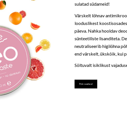
sulatad südameid!
Värskelt lõhnav antimikro
looduslikest koostisosadest
päeva. Nahka hooldav deodo
sünteetiliste lisanditeta. 
neutraliseerib higilõhna põ
end värskelt, ükskõik, kui p
Sõltuvalt isiklikust vajadus
Pole saadaval