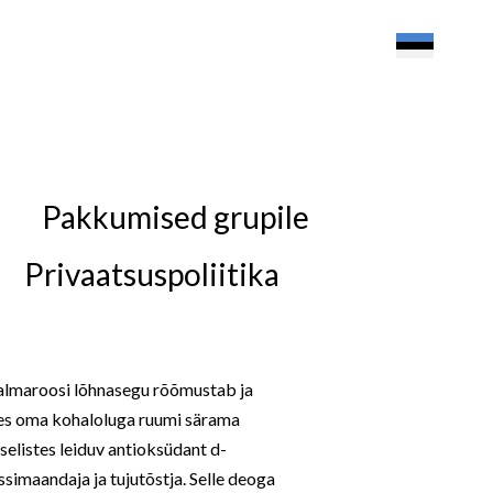
Pakkumised grupile
Privaatsuspoliitika
almaroosi lõhnasegu rõõmustab ja
kes oma kohaloluga ruumi särama
selistes leiduv antioksüdant d-
ssimaandaja ja tujutõstja. Selle deoga