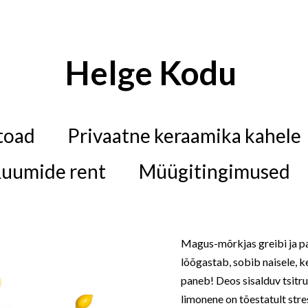
Helge Kodu
toad
Privaatne keraamika kahele
uumide rent
Müügitingimused
Magus-mõrkjas greibi ja p
lõõgastab, sobib naisele, 
paneb! Deos sisalduv tsitru
limonene on tõestatult stre