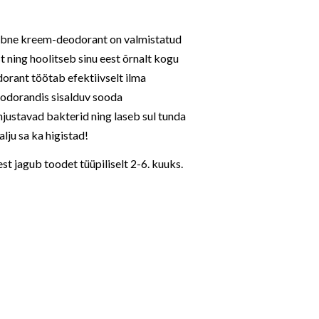
obne kreem-deodorant on valmistatud
 ning hoolitseb sinu eest õrnalt kogu
rant töötab efektiivselt ilma
Deodorandis sisalduv sooda
hjustavad bakterid ning laseb sul tunda
alju sa ka higistad!
est jagub toodet tüüpiliselt 2-6. kuuks.