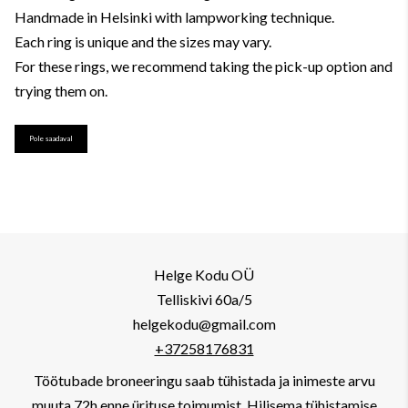
Handmade in Helsinki with lampworking technique.
Each ring is unique and the sizes may vary.
For these rings, we recommend taking the pick-up option and
trying them on.
Pole saadaval
Helge Kodu OÜ
Telliskivi 60a/5
helgekodu@gmail.com
+37258176831
Töötubade broneeringu saab tühistada ja inimeste arvu
muuta 72h enne ürituse toimumist. Hilisema tühistamise